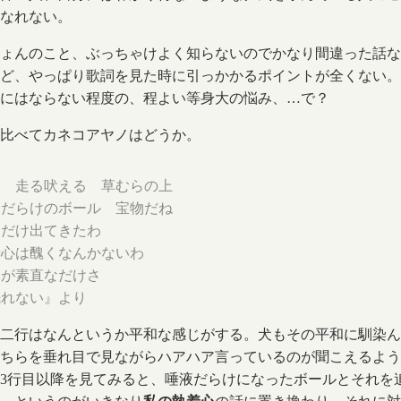
なれない。
ょんのこと、ぶっちゃけよく知らないのでかなり間違った話な
ど、やっぱり歌詞を見た時に引っかかるポイントが全くない。
にはならない程度の、程よい等身大の悩み、…で？
比べてカネコアヤノはどうか。
達 走る吠える 草むらの上
液だらけのボール 宝物だね
にだけ出てきたわ
着心は醜くなんかないわ
体が素直なだけさ
眠れない』より
二行はなんというか平和な感じがする。犬もその平和に馴染ん
ちらを垂れ目で見ながらハアハア言っているのが聞こえるよう
3行目以降を見てみると、唾液だらけになったボールとそれを