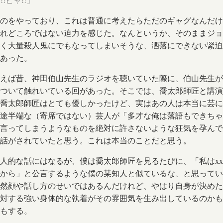
!!ピャ!!」
のをやっており、これは普通に考えたらただのギャグなんだけ
れどころではない迫力を感じた。なんというか、そのままジョ
く大量殺人鬼にでもなってしまいそうな、洒落にできない緊迫
あった。
えば昔、神田伯山先生のラジオを聴いていた際に、伯山先生が
ついて触れいている回があった。そこでは、喬太郎師匠と講演
喬太郎師匠はとても優しかったけど、実はあの人は本当に芸に
途半端な（寄席ではない）芸人が「多才な俺は落語もできちゃ
言ってしまうようなものを絶対に許さないような狂気を孕んで
話がされていたと思う。これは本当のことだと思う。
人的な話にはなるが、僕は喬太郎師匠を見るたびに、「私はx
から」と公言するような僕の某知人と似ているな、と思ってい
然顔や話し方のせいではあるんだけれど、やはり自身が決めた
対する強い身体的な執着がその雰囲気を生み出しているのかも
もする。