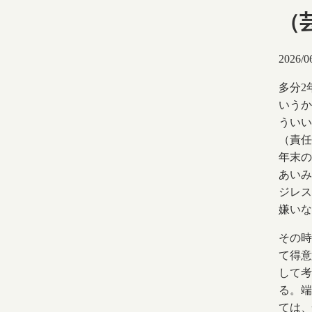
（
2026/0
多分2
いうか
ういい
（責任
年末の
あいみ
ジレス
嫌いな
その時
て得意
して考
る。端
ては、