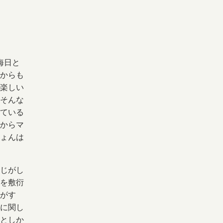
晦日と
からも
楽しい
そんな
ている
からマ
ょんは
じがし
を敷衍
がす
に関し
としか