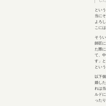
した
という
当にそ
よろし
こには
そうい
師匠に
た際に
て、中
す」と
という
以下個
婚した
れは当
ルドに
ったり