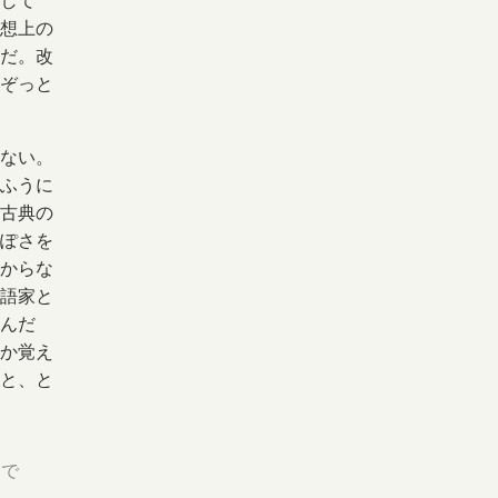
して
想上の
だ。改
ぞっと
ない。
ふうに
古典の
ぽさを
からな
語家と
んだ
か覚え
と、と
んで