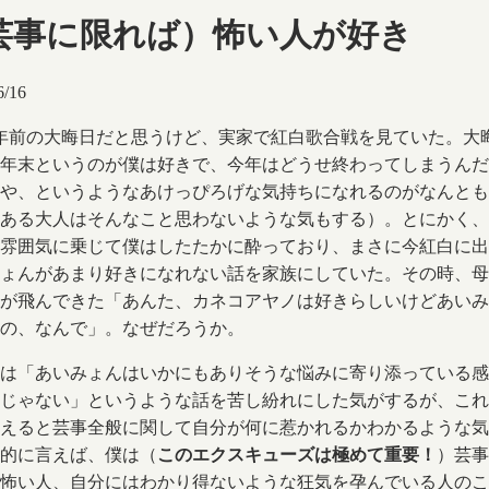
芸事に限れば）怖い人が好き
6/16
年前の大晦日だと思うけど、実家で紅白歌合戦を見ていた。大
年末というのが僕は好きで、今年はどうせ終わってしまうんだ
や、というようなあけっぴろげな気持ちになれるのがなんとも
ある大人はそんなこと思わないような気もする）。とにかく、
雰囲気に乗じて僕はしたたかに酔っており、まさに今紅白に出
ょんがあまり好きになれない話を家族にしていた。その時、母
が飛んできた「あんた、カネコアヤノは好きらしいけどあいみ
の、なんで」。なぜだろうか。
は「あいみょんはいかにもありそうな悩みに寄り添っている感
じゃない」というような話を苦し紛れにした気がするが、これ
えると芸事全般に関して自分が何に惹かれるかわかるような気
的に言えば、僕は（
このエクスキューズは極めて重要！
）芸事
怖い人、自分にはわかり得ないような狂気を孕んでいる人のこ