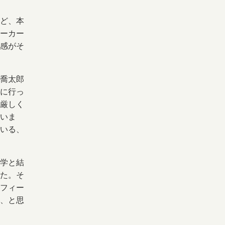
ど、本
ーカー
感がそ
喬太郎
に行っ
厳しく
いま
いる、
x学と結
た。そ
フィー
、と思