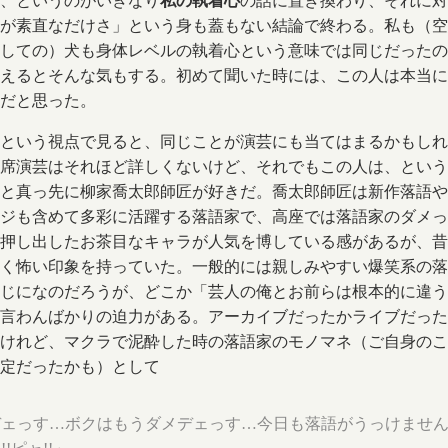
、というのがいきなり
私の執着心
の話に置き換わり、それに対
が素直なだけさ」という身も蓋もない結論で終わる。私も（空
しての）犬も身体レベルの執着心という意味では同じだったの
えるとそんな気もする。初めて聞いた時には、この人は本当に
だと思った。
という視点で見ると、同じことが演芸にも当てはまるかもしれ
席演芸はそれほど詳しくないけど、それでもこの人は、という
と真っ先に柳家喬太郎師匠が好きだ。喬太郎師匠は新作落語や
ジも含めて多彩に活躍する落語家で、高座では落語家のダメっ
押し出したお茶目なキャラが人気を博している感があるが、昔
く怖い印象を持っていた。一般的には親しみやすい爆笑系の落
じになのだろうが、どこか「芸人の俺とお前らは根本的に違う
言わんばかりの迫力がある。アーカイブだったかライブだった
けれど、マクラで泥酔した時の落語家のモノマネ（ご自身のこ
定だったかも）として
デェっす…ボクはもうダメデェっす…今日も落語がうっけませ