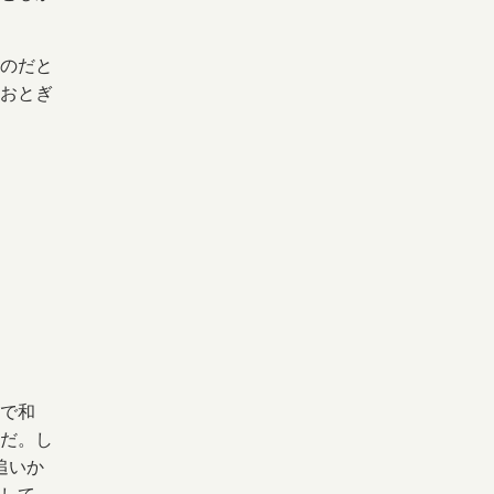
のだと
おとぎ
で和
だ。し
追いか