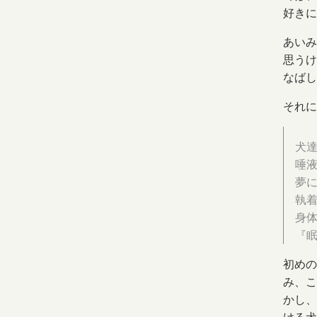
好きに
あいみ
思うけ
なばし
それに
犬
唾
夢
執
身
『
初めの
み、こ
かし、